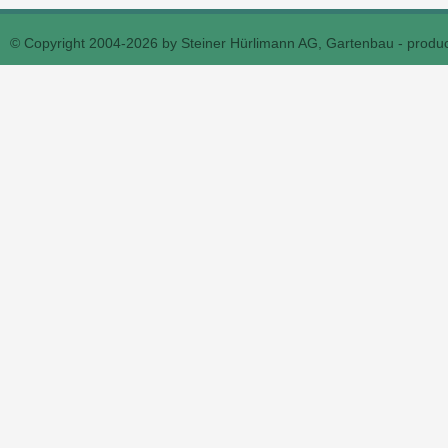
© Copyright 2004-2026 by Steiner Hürlimann AG, Gartenbau - prod