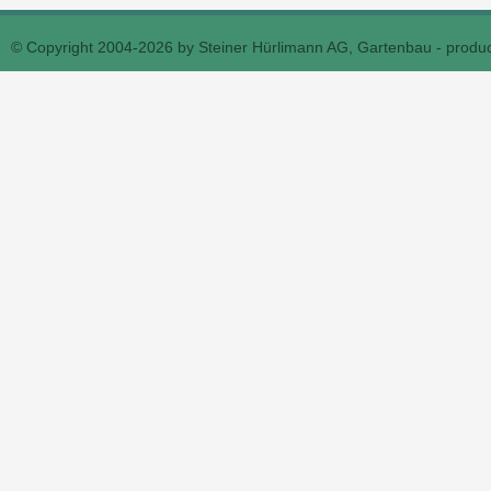
© Copyright 2004-2026 by Steiner Hürlimann AG, Gartenbau - prod